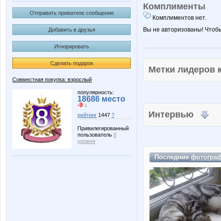
Комплименты
Отправить приватное сообщение
Комплиментов нет.
Вы не авторизованы! Чтоб
Добавить в друзья
Игнорировать
Сделать подарок
Метки лидеров
Совместная покупка: взрослый
популярность:
18686 место
-9 ↓
Интервью
рейтинг
1447
?
Привилегированный
пользователь
8
уровня
Последние
фотогра