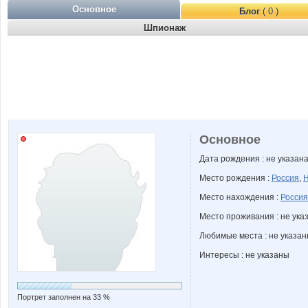
Основное
Блог
( 0 )
Шпионаж
Основное
Дата рождения : не указан
Место рождения :
Россия
,
Н
Место нахождения :
Россия
Место проживания : не ука
Любимые места : не указа
Интересы : не указаны
Портрет заполнен на 33 %