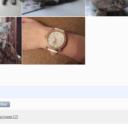
убах
астники СП