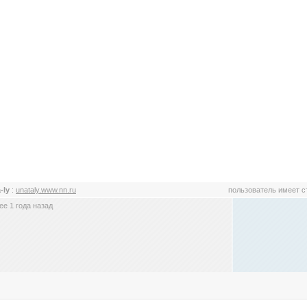
a-ly
:
unataly.www.nn.ru
пользователь имеет 
е 1 года назад