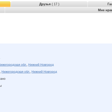
Друзья
( 17 )
Га
Мне нра
а
ижегородская обл.
,
Нижний Новгород
,
Нижегородская обл.
,
Нижний Новгород
зано
ны